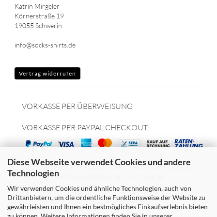
Katrin Mirgeler
Körnerstraße 19
19055 Schwerin
info@socks-shirts.de
Vertrag widerrufen
VORKASSE PER ÜBERWEISUNG
VORKASSE PER PAYPAL CHECKOUT:
Diese Webseite verwendet Cookies und andere
DIE MEHRWERTSTEUER KANN AUFGRUND DER
Technologien
KLEINUNTERNEHMERREGELUNG NICHT
AUSGEWIESEN WERDEN.
Wir verwenden Cookies und ähnliche Technologien, auch von
Drittanbietern, um die ordentliche Funktionsweise der Website zu
gewährleisten und Ihnen ein bestmögliches Einkaufserlebnis bieten
WIR VERSENDEN MIT
zu können. Weitere Informationen finden Sie in unserer