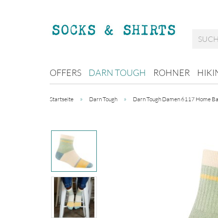
OFFERS
DARN TOUGH
ROHNER
HIKI
»
»
Startseite
Darn Tough
Darn Tough Damen 6117 Home Base