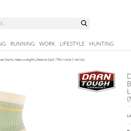
Suche...
NG
RUNNING
WORK
LIFESTYLE
HUNTING
 Shorty Heavyweight Lifestyle Sock 75% Wolle (Merino)
D
B
L
(
Li