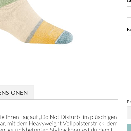
G
Fa
ENSIONEN
Pa
Pa
ie Ihren Tag auf „Do Not Disturb“ im plüschigen
r, mit dem Heavyweight Vollpolsterstrick, dem
, gefühlsbetonten Styling könntest du damit