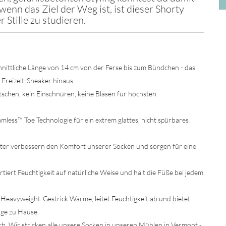
wenn das Ziel der Weg ist, ist dieser Shorty
 Stille zu studieren.
nittliche Länge von 14 cm von der Ferse bis zum Bündchen - das
 Freizeit-Sneaker hinaus.
tschen, kein Einschnüren, keine Blasen für höchsten
mless™ Toe Technologie für ein extrem glattes, nicht spürbares
ster verbessern den Komfort unserer Socken und sorgen für eine
rtiert Feuchtigkeit auf natürliche Weise und hält die Füße bei jedem
 Heavyweight-Gestrick Wärme, leitet Feuchtigkeit ab und bietet
age zu Hause.
lich. Wir stricken alle unsere Socken in unseren Mühlen in Vermont -