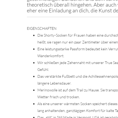
theoretisch überall hingehen. Aber auch 
eher eine Einladung an dich, die Kunst der
EIGENSCHAFTEN
Die Shorty-Socken für Frauen haben eine durchsch
heißt, sie ragen nur ein paar Zentimeter über einen
Eine leistungsstarke Passform bedeutet kein Verru
Wanderkomfort.
Wir schließen jede Zehennaht mit unserer True Sea
Gefühl.
Das verstärkte Fußbett und die Achillessehnenpol
längere Lebensdauer.
Merinowolle ist auf dem Trail zu Hause. Sie transpo
Wetter frisch und trocken.
Als eine unserer wärmsten Socken speichert dieses
lang anhaltenden, ganztägigen Komfort für kalte T
Das „still“ in Still Made in Vermont, USA ist persön