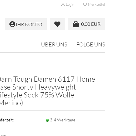
Login
Merkzettel
0,00 EUR
IHR KONTO
ÜBER UNS
FOLGE UNS
arn Tough Damen 6117 Home
ase Shorty Heavyweight
ifestyle Sock 75% Wolle
Merino)
eferzeit:
3-4 Werktage