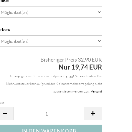
röße:
rben:
Bisheriger Preis 32,90 EUR
Nur 19,74 EUR
Der angegebene Preis ist ein Endpreis zzgl. ggf. Versandkosten. Die
Mehrwertsteuer kann aufgrund der Kleinunternehmerregelung nicht
ausgewiesen werden. zzgl.
Versand
ar:
ar